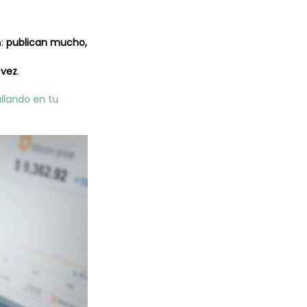
n:
publican mucho,
 vez
.
llando en tu