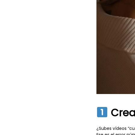
Crear
¿Subes vídeos “cu
Ese es el error n