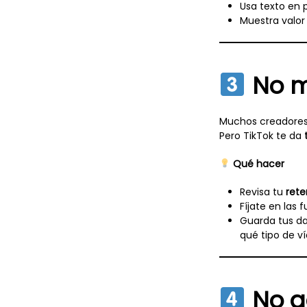
Usa texto en p
Muestra valor
No mi
Muchos creadores p
Pero TikTok te da
Qué hacer
Revisa tu
rete
Fíjate en las 
Guarda tus d
qué tipo de v
No ad