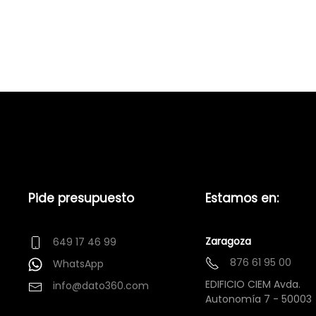
Pide presupuesto
Estamos en:
Zaragoza
649 17 46 99
876 61 95 00
WhatsApp
EDIFICIO CIEM Avda.
info@dato360.com
Autonomía 7 - 50003