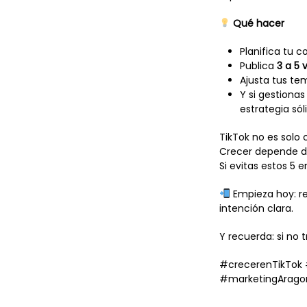
Qué hacer
Planifica tu c
Publica
3 a 5
Ajusta tus te
Y si gestiona
estrategia sól
TikTok no es solo 
Crecer depende d
Si evitas estos 5 
Empieza hoy: rev
intención clara.
Y recuerda: si no 
#crecerenTikTok #
#marketingArago