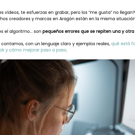
 vídeos, te esfuerzas en grabar, pero los “me gusta” no llegan?
chos creadores y marcas en Aragón están en la misma situació
.
es el algoritmo… son
pequeños errores que se repiten una y otra
e contamos, con un lenguaje claro y ejemplos reales,
qué está fa
Tok y cómo mejorar paso a paso
.