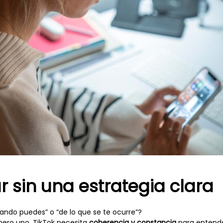
 sin una estrategia clara
ando puedes” o “de lo que se te ocurre”?
úmero uno. TikTok necesita
coherencia y constancia
para entende