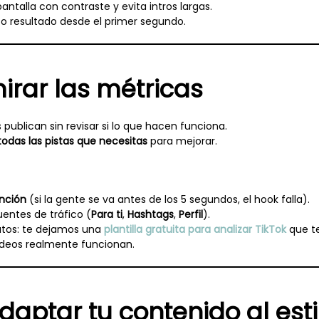
antalla con contraste y evita intros largas.
 o resultado desde el primer segundo.
rar las métricas
ublican sin revisar si lo que hacen funciona.
todas las pistas que necesitas
para mejorar.
nción
(si la gente se va antes de los 5 segundos, el hook falla).
fuentes de tráfico (
Para ti
,
Hashtags
,
Perfil
).
atos: te dejamos una
plantilla gratuita para analizar TikTok
que te
ídeos realmente funcionan.
aptar tu contenido al esti