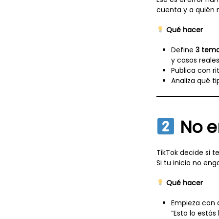
cuenta y a quién 
Qué hacer
Define
3 tema
y casos reales
Publica con r
Analiza qué t
No en
TikTok decide si 
Si tu inicio no en
Qué hacer
Empieza con a
“Esto lo estás