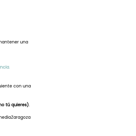
 mantener una
ancia
.
guiente con una
mo tú quieres)
.
lmediaZaragoza