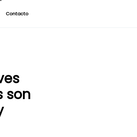
Contacto
ves
s son
y