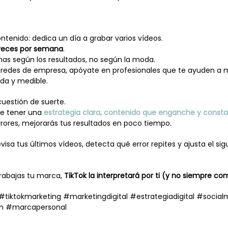
ontenido: dedica un día a grabar varios vídeos.
 veces por semana
.
mas según los resultados, no según la moda.
s redes de empresa, apóyate en profesionales que te ayuden a
ida y medible.
cuestión de suerte.
e tener una
estrategia clara, contenido que enganche y const
errores, mejorarás tus resultados en poco tiempo.
isa tus últimos vídeos, detecta qué error repites y ajusta el si
trabajas tu marca,
TikTok la interpretará por ti (y no siempre co
tiktokmarketing #marketingdigital #estrategiadigital #socia
n #marcapersonal