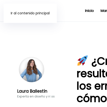
Inicio
Mar
Ir al contenido principal
¿Cr
resul
los er
Laura Ballestín
cómo 
Experta en diseño y rr.ss