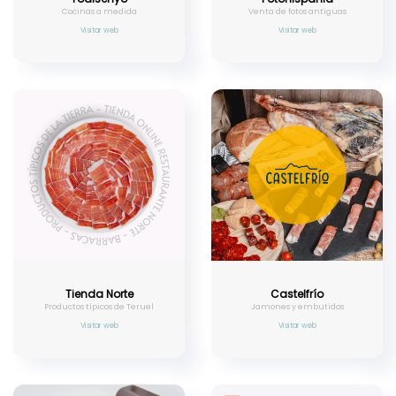
Cocinas a medida
Venta de fotos antiguas
Visitar web
Visitar web
Tienda Norte
Castelfrío
Productos típicos de Teruel
Jamones y embutidos
Visitar web
Visitar web