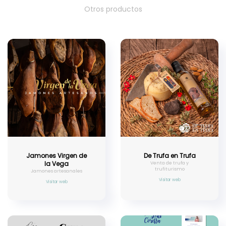
Otros productos
Jamones Virgen de
De Trufa en Trufa
la Vega
Venta de trufa y
trufiturismo
Jamones artesanales
Visitar web
Visitar web