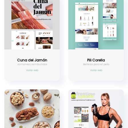
Cuna del Jamón
Pili Corella
Jamones y embutidos
Belleza para el pelo
Visitar web
Visitar web