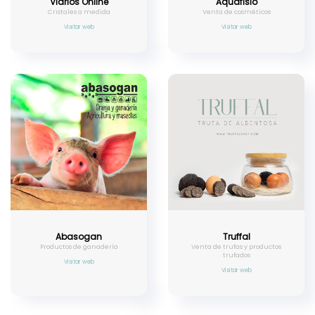
Vidrios Online
Aquafisio
Cristales a medida
Venta de cosméticos
Visitar web
Visitar web
Abasogan
Truffal
Productos de ganadería
Venta de trufas y productos
trufados
Visitar web
Visitar web