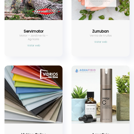
Servimotor
Zurruban
Motor – Jardinería –
Venta de trufas
Agrícola
Visitar web
Visitar web