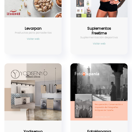
Levarpan
Suplementos
Freetime
Productos para panaderías
Suplementación deportiva
Visitar web
Visitar web
Yodisenyo
FotoHispania