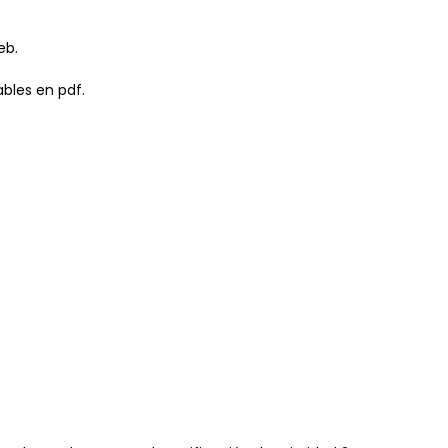
eb.
ables en pdf.