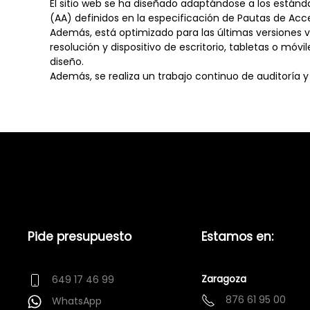
El sitio web se ha diseñado adaptándose a los estánda
(AA) definidos en la especificación de Pautas de Acc
Además, está optimizado para las últimas versiones v
resolución y dispositivo de escritorio, tabletas o mó
diseño.
Además, se realiza un trabajo continuo de auditoría y 
Pide presupuesto
Estamos en:
Zaragoza
649 17 46 99
876 61 95 00
WhatsApp