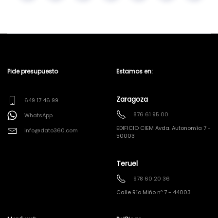
Pide presupuesto
Estamos en:
Zaragoza
649 17 46 99
876 61 95 00
WhatsApp
EDIFICIO CIEM Avda. Autonomía 7 -
info@dato360.com
50003
Teruel
978 60 20 36
Calle Río Miño nº 7 - 44003