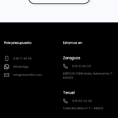
Pide presupuesto
Estamos en:
Zaragoza
649 17 46 99
876 61 95 00
WhatsApp
EDIFICIO CIEM Avda. Autonomía 7 -
info@dato360.com
50003
Teruel
978 60 20 36
Calle Río Miño nº 7 - 44003