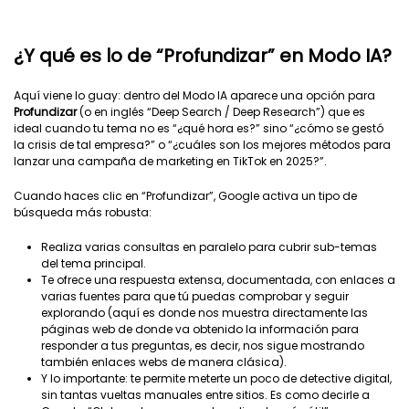
¿Y qué es lo de “Profundizar” en Modo IA?
Aquí viene lo guay: dentro del Modo IA aparece una opción para
Profundizar
(o en inglés “Deep Search / Deep Research”) que es
ideal cuando tu tema no es “¿qué hora es?” sino “¿cómo se gestó
la crisis de tal empresa?” o “¿cuáles son los mejores métodos para
lanzar una campaña de marketing en TikTok en 2025?”.
Cuando haces clic en “Profundizar”, Google activa un tipo de
búsqueda más robusta:
Realiza varias consultas en paralelo para cubrir sub-temas
del tema principal.
Te ofrece una respuesta extensa, documentada, con enlaces a
varias fuentes para que tú puedas comprobar y seguir
explorando (aquí es donde nos muestra directamente las
páginas web de donde va obtenido la información para
responder a tus preguntas, es decir, nos sigue mostrando
también enlaces webs de manera clásica).
Y lo importante: te permite meterte un poco de detective digital,
sin tantas vueltas manuales entre sitios. Es como decirle a