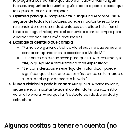
la pregunta básica, sino que aborden sub-temas, tengan
fuentes, preguntas frecuentes, guías paso a paso… cosas que
la IA pueda “citar” o incorporar.
Optimiza para que Google te cite
: Aunque no estamos 100 %
seguros de todos los factores, parece importante estar bien
referenciado, con autoridad, enlaces de calidad, etc. (en el
fondo es seguir trabajando el contenido como siempre, pero
abordar redacciones más profundas).
Explícale al cliente lo que cambia
:
“Ya no solo ganarás tráfico vía clics, sino que es bueno
pensar en aparecer en la experiencia Modo IA.”
“Tu contenido puede servir para que la IA lo ‘resuma’ y lo
cite, lo que puede atraer tráfico más específico.”
“Ser considerados en ese flujo de ‘Profundizar’ puede
significar que el usuario pase más tiempo en tu marca o
sitio si acaba por acceder a tu web.”
Nunca olvides la parte humana
: Aunque la IA hace mucho,
sigue siendo importante que el contenido tenga voz, estilo,
valor diferencial — porque la IA detecta calidad, claridad y
estructura.
Algunas cositas a tener en cuenta (no