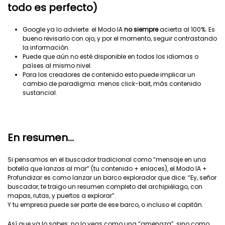
todo es perfecto)
Google ya lo advierte: el Modo IA
no siempre
acierta al 100%. Es
bueno revisarlo con ojo, y por el momento, seguir contrastando
la información.
Puede que aún no esté disponible en todos los idiomas o
países al mismo nivel.
Para los creadores de contenido esto puede implicar un
cambio de paradigma: menos click-bait, más contenido
sustancial.
En resumen…
Si pensamos en el buscador tradicional como “mensaje en una
botella que lanzas al mar” (tu contenido + enlaces), el Modo IA +
Profundizar es como lanzar un barco explorador que dice: “Ey, señor
buscador, te traigo un resumen completo del archipiélago, con
mapas, rutas, y puertos a explorar”.
Y tu empresa puede ser parte de ese barco, o incluso el capitán.
Así que ya lo sabes: no lo veas como una “amenaza”, sino como