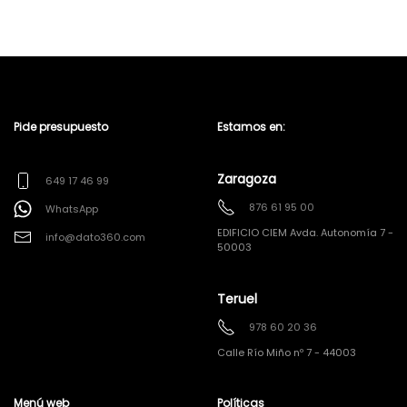
Pide presupuesto
Estamos en:
Zaragoza
649 17 46 99
876 61 95 00
WhatsApp
EDIFICIO CIEM Avda. Autonomía 7 -
info@dato360.com
50003
Teruel
978 60 20 36
Calle Río Miño nº 7 - 44003
Menú web
Políticas