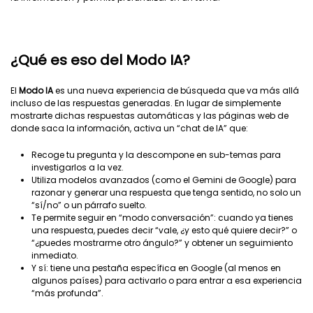
¿Qué es eso del Modo IA?
El
Modo IA
es una nueva experiencia de búsqueda que va más allá
incluso de las respuestas generadas. En lugar de simplemente
mostrarte dichas respuestas automáticas y las páginas web de
donde saca la información, activa un “chat de IA” que:
Recoge tu pregunta y la descompone en sub-temas para
investigarlos a la vez.
Utiliza modelos avanzados (como el Gemini de Google) para
razonar y generar una respuesta que tenga sentido, no solo un
“sí/no” o un párrafo suelto.
Te permite seguir en “modo conversación”: cuando ya tienes
una respuesta, puedes decir “vale, ¿y esto qué quiere decir?” o
“¿puedes mostrarme otro ángulo?” y obtener un seguimiento
inmediato.
Y sí: tiene una pestaña específica en Google (al menos en
algunos países) para activarlo o para entrar a esa experiencia
“más profunda”.