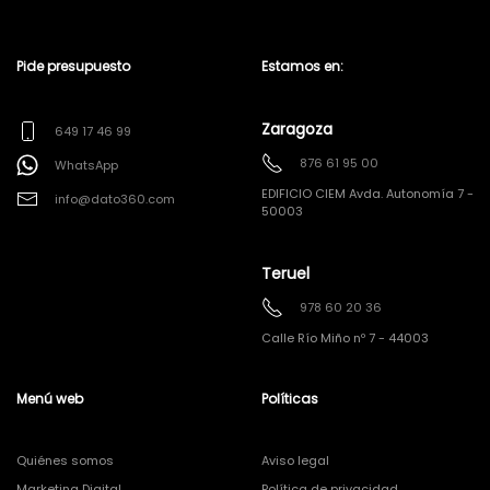
Pide presupuesto
Estamos en:
Zaragoza
649 17 46 99
876 61 95 00
WhatsApp
EDIFICIO CIEM Avda. Autonomía 7 -
info@dato360.com
50003
Teruel
978 60 20 36
Calle Río Miño nº 7 - 44003
Menú web
Políticas
Quiénes somos
Aviso legal
Marketing Digital
Política de privacidad