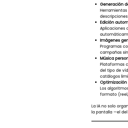
Generación d
Herramientas 
descripciones
Edición autom
Aplicaciones
automáticament
Imágenes gen
Programas com
campañas sin
Música person
Plataformas c
del tipo de v
catálogos lim
Optimización 
Los algoritmo
formato (reel,
La IA no solo organ
la pantalla —el de