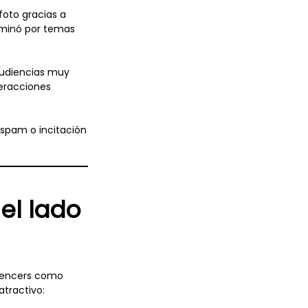
oto gracias a
iminó por temas
 audiencias muy
teracciones
 spam o incitación
el lado
luencers como
tractivo: