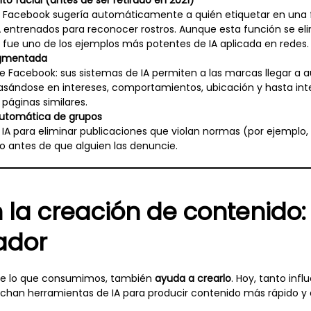
o facial (antes de ser retirado en 2021)
 Facebook sugería automáticamente a quién etiquetar en una f
 entrenados para reconocer rostros. Aunque esta función se el
, fue uno de los ejemplos más potentes de IA aplicada en redes.
egmentada
de Facebook: sus sistemas de IA permiten a las marcas llegar a
asándose en intereses, comportamientos, ubicación y hasta in
páginas similares.
utomática de grupos
IA para eliminar publicaciones que violan normas (por ejemplo,
so antes de que alguien las denuncie.
 la creación de contenido: 
ador
ide lo que consumimos, también
ayuda a crearlo
. Hoy, tanto inf
han herramientas de IA para producir contenido más rápido y a