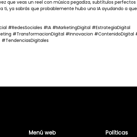
 vez que veas un reel con música pegadiza, subtítulos perfectos
ra ti, ya sabrás que probablemente hubo una IA ayudando a que 
icial #RedesSociales #IA #MarketingDigital #EstrategiaDigital
eting #TransformacionDigital #Innovacion #ContenidoDigital 
e #TendenciasDigitales
Menú web
Políticas