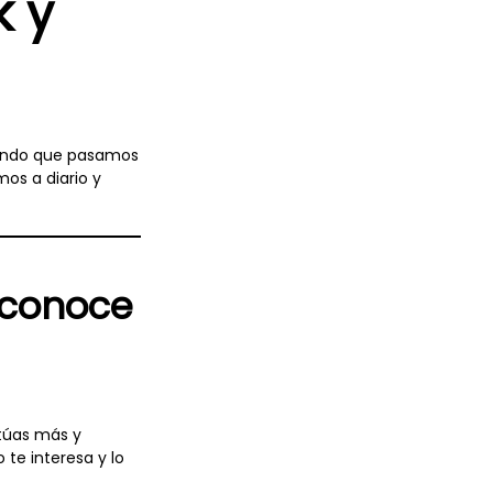
k y
egundo que pasamos
os a diario y
 conoce
ctúas más y
te interesa y lo