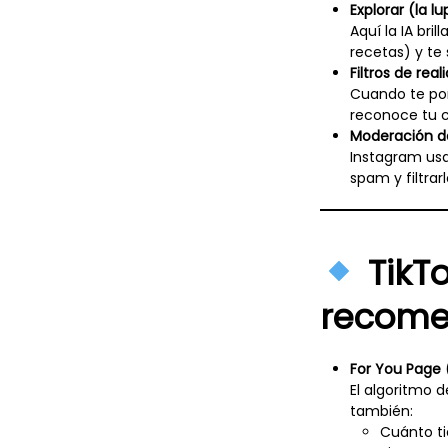
Explorar (la l
Aquí la IA br
recetas) y te
Filtros de re
Cuando te pone
reconoce tu ca
Moderación d
Instagram usa
spam y filtrar
TikTo
recome
For You Page 
El algoritmo 
también:
Cuánto ti