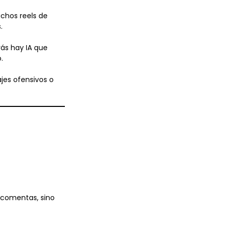
uchos reels de
.
rás hay IA que
.
jes ofensivos o
o comentas, sino