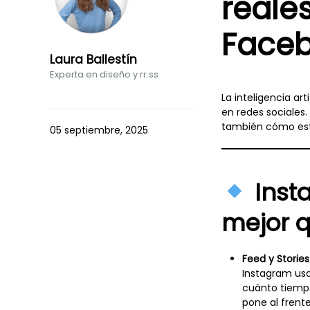
reale
Face
Laura Ballestín
Experta en diseño y rr.ss
La inteligencia a
en redes sociale
también cómo est
05 septiembre, 2025
Insta
mejor q
Feed y Storie
Instagram usa
cuánto tiempo
pone al frente