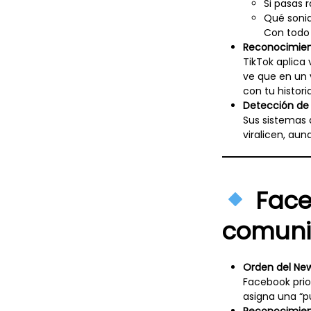
Si pasas 
Qué soni
Con todo 
Reconocimien
TikTok aplica 
ve que en un 
con tu histori
Detección de 
Sus sistemas 
viralicen, au
Faceb
comunid
Orden del Ne
Facebook prio
asigna una “p