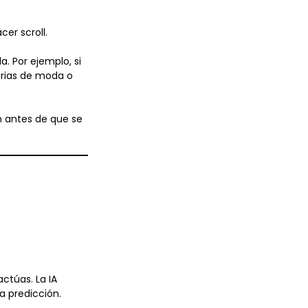
er scroll.
a. Por ejemplo, si
arias de moda o
n antes de que se
ctúas. La IA
a predicción.