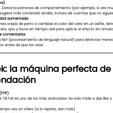
upa)
illa. Detecta patrones de comportamiento (por ejemplo, si ves m
 sugiere más contenido similar, incluso de cuentas que no sigues
alidad aumentada
s orejas de perro o cambias el color del cielo en un selfie, det
ra, ojos y boca en tiempo real para aplicar el efecto sin retraso
e comentarios
 NLP (procesamiento de lenguaje natural) para detectar mensa
los antes de que los veas.
k: la máquina perfecta de
ndación
(FYP)
de TikTok es uno de los más avanzados. No solo mide si das like 
empo ves un vídeo (si lo repites, aún más).