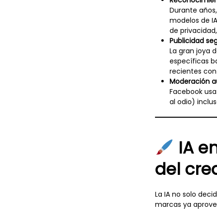
Reconocimient
Durante años,
modelos de IA
de privacidad
Publicidad s
La gran joya 
específicas b
recientes con 
Moderación a
Facebook usa 
al odio) inclu
IA en
del cre
La IA no solo dec
marcas ya aprovec