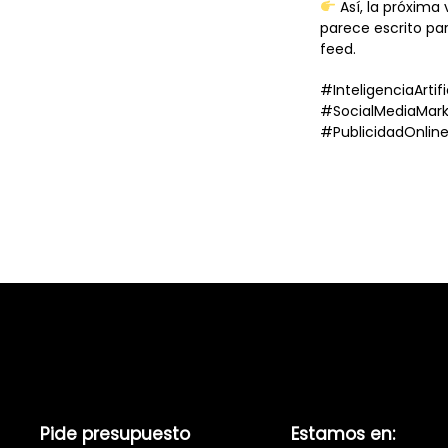
Así, la próxima
parece escrito pa
feed.
#InteligenciaArtif
#SocialMediaMark
#PublicidadOnlin
Pide presupuesto
Estamos en: