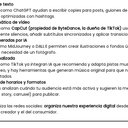
e texto
como ChatGPT ayudan a escribir copies para posts, guiones de
 optimizadas con hashtags.
ática de vídeo
 como
CapCut (propiedad de ByteDance, la dueña de TikTok)
usa
e silencios, añadir subtítulos sincronizados y aplicar transicio
eradas por IA
o MidJourney o DALL·E permiten crear ilustraciones o fondos ú
 necesidad de un fotógrafo.
alizada
omo TikTok ya integran IA que recomienda y adapta pistas mus
ídeo, y hay herramientas que generan música original para que
itados.
de horarios y formatos
s analizan cuándo tu audiencia está más activa y sugieren la me
 story, carrusel) para publicar.
iza las redes sociales:
organiza nuestra experiencia digital
desde
l creador y el del consumidor.