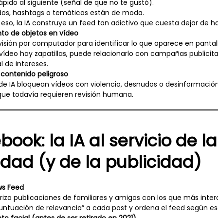
rápido al siguiente (señal de que no te gustó).
dos, hashtags o temáticas están de moda.
eso, la IA construye un feed tan adictivo que cuesta dejar de hac
to de objetos en vídeo
visión por computador para identificar lo que aparece en pantall
vídeo hay zapatillas, puede relacionarlo con campañas publicit
al de intereses.
contenido peligroso
de IA bloquean vídeos con violencia, desnudos o desinformació
nque todavía requieren revisión humana.
ook: la IA al servicio de la
ad (y de la publicidad)
ws Feed
riza publicaciones de familiares y amigos con los que más intera
untuación de relevancia” a cada post y ordena el feed según es