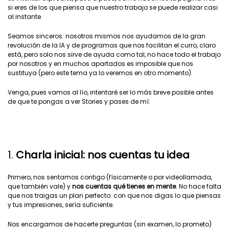
si eres de los que piensa que nuestro trabajo se puede realizar casi
al instante.
Seamos sinceros: nosotros mismos nos ayudamos de la gran
revolución de la IA y de programas que nos facilitan el curro, claro
está, pero solo nos sirve de ayuda como tal, no hace todo el trabajo
por nosotros y en muchos apartados es imposible que nos
sustituya (pero este tema ya lo veremos en otro momento).
Venga, pues vamos al lío, intentaré ser lo más breve posible antes
de que te pongas a ver Stories y pases de mí.
1.
Charla inicial: nos cuentas tu idea
Primero, nos sentamos contigo (físicamente o por videollamada,
que también vale) y
nos cuentas qué tienes en mente
. No hace falta
que nos traigas un plan perfecto: con que nos digas lo que piensas
y tus impresiones, sería suficiente.
Nos encargamos de hacerte preguntas (sin examen, lo prometo)