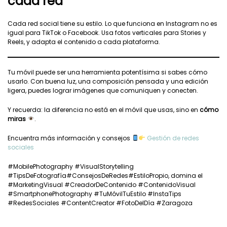
cada red
Cada red social tiene su estilo. Lo que funciona en Instagram no es
igual para TikTok o Facebook. Usa fotos verticales para Stories y
Reels, y adapta el contenido a cada plataforma.
Tu móvil puede ser una herramienta potentísima si sabes cómo
usarlo. Con buena luz, una composición pensada y una edición
ligera, puedes lograr imágenes que comuniquen y conecten.
Y recuerda: la diferencia no está en el móvil que usas, sino en
cómo
miras
.
Encuentra más información y consejos
Gestión de redes
sociales
#MobilePhotography #VisualStorytelling
#TipsDeFotografía#ConsejosDeRedes#EstiloPropio, domina el
#MarketingVisual #CreadorDeContenido #ContenidoVisual
#SmartphonePhotography #TuMóvilTuEstilo #InstaTips
#RedesSociales #ContentCreator #FotoDelDía #Zaragoza