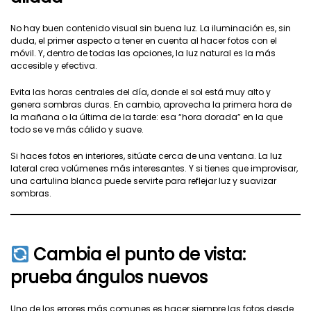
No hay buen contenido visual sin buena luz. La iluminación es, sin
duda, el primer aspecto a tener en cuenta al hacer fotos con el
móvil. Y, dentro de todas las opciones, la luz natural es la más
accesible y efectiva.
Evita las horas centrales del día, donde el sol está muy alto y
genera sombras duras. En cambio, aprovecha la primera hora de
la mañana o la última de la tarde: esa “hora dorada” en la que
todo se ve más cálido y suave.
Si haces fotos en interiores, sitúate cerca de una ventana. La luz
lateral crea volúmenes más interesantes. Y si tienes que improvisar,
una cartulina blanca puede servirte para reflejar luz y suavizar
sombras.
Cambia el punto de vista:
prueba ángulos nuevos
Uno de los errores más comunes es hacer siempre las fotos desde