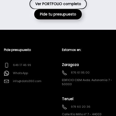
Ver PORTFOLIO completo
Pide tu presupuesto
Pide presupuesto
Estamos en:
Zaragoza
649 17 46 99
876 61 95 00
WhatsApp
EDIFICIO CIEM Avda. Autonomía 7 -
info@dato360.com
50003
Teruel
978 60 20 36
Calle Río Miño nº 7 - 44003