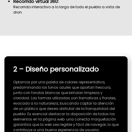
Recorrido virtual 360:
Recorrido interactivo a lo largo de todo el pueblo a vista de
dron.
2 – Diseño personalizado
Optamos por una paleta de colores representativa,
predominando los tonos azules que aportan frescura,
junto con fondos blancos que brindan limpieza y
claridad. Las formas utilizadas son llamativas y florales,
evocado a la naturaleza, buscando captar la atención
de un público que desea disfrutar de la tranquilidad del
pueblo. Es esencial destacar la disposición de todos los
elementos en la página web: una correcta maquetación
garantiza que la web sea legible y fácil de navegar, lo que
contribuye a una buena experiencia de usuario.